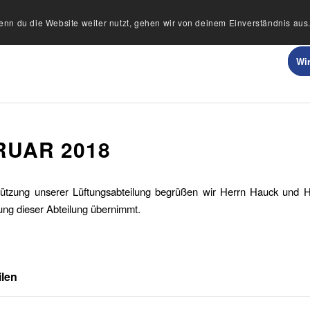
nn du die Website weiter nutzt, gehen wir von deinem Einverständnis aus
Wir
RUAR 2018
tützung unserer Lüftungsabteilung begrüßen wir Herrn Hauck und H
tung dieser Abteilung übernimmt.
ilen