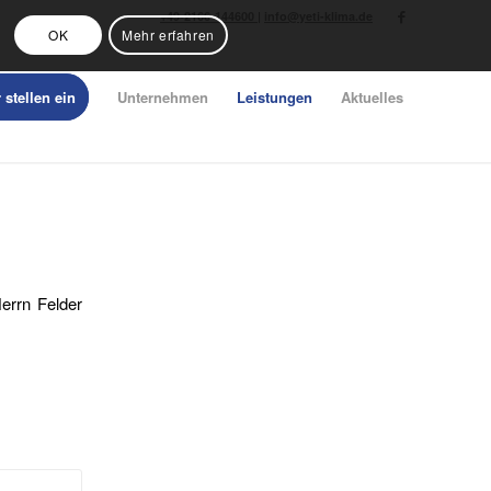
+49-2166-144600
|
info@yeti-klima.de
OK
Mehr erfahren
.
 stellen ein
Unternehmen
Leistungen
Aktuelles
errn Felder